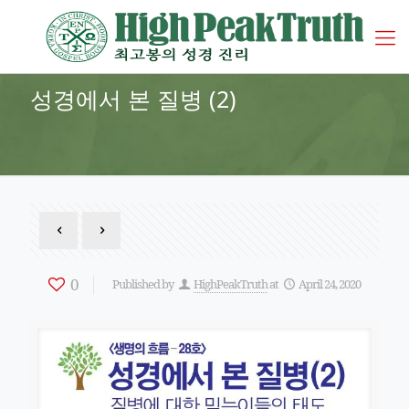
성경에서 본 질병 (2)
0
Published by
HighPeakTruth
at
April 24, 2020