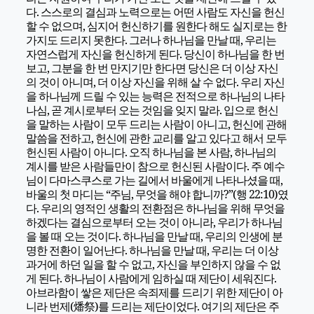
다. 스스로의 결심과 노력으로는 어떤 사람도 자신을 헌신
할 수 없으며, 심지어 헌신하기를 원한다 해도 실지로는 한
가지도 드리지 못한다. 그러나 하나님을 만날 때, 우리는
자연스럽게 자신을 헌신하게 된다. 당신이 하나님을 한 번
보고, 그분을 한 번 만지기만 한다면 당신은 더 이상 자신
의 것이 아니며, 더 이상 자신을 위해 살 수 없다. 우리 자신
을 하나님께 드릴 수 있는 능력은 전적으로 하나님의 나타
나심, 곧 계시로부터 오는 것임을 잊지 말라. 입으로 헌신
을 말하는 사람이 모두 드리는 사람이 아니고, 헌신에 관해
말씀을 전하고, 헌신에 관한 교리를 알고 있다고 해서 모두
헌신된 사람이 아니다. 오직 하나님을 본 사람, 하나님의
계시를 받은 사람들만이 참으로 헌신된 사람이다. 주 예수
님이 다마스쿠스로 가는 길에서 바울에게 나타나셨을 때,
바울의 첫 마디는 “주님, 무엇을 해야 합니까?”(행 22:10)였
다. 우리의 영적인 생활의 전환점은 하나님을 위해 무엇을
하겠다는 결심으로부터 오는 것이 아니라, 우리가 하나님
을 볼 때 오는 것이다. 하나님을 만날 때, 우리의 인생에 분
명한 전환이 일어난다. 하나님을 만날 때, 우리는 더 이상
과거에 하던 일을 할 수 없고, 자신을 부인하지 않을 수 없
게 된다. 하나님이 사람에게 임하실 때 제단이 세워진다.
아브라함이 쌓은 제단은 속죄제를 드리기 위한 제단이 아
니라 번제(燔祭)를 드리는 제단이었다. 여기의 제단은 주