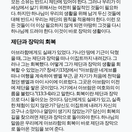
모든 소유는 반드시 제단에 있어야 한다. 그러나 우리가 이
세상에서 살기 위해서는 여전히 물질적인 것들이 필요하
다. 하지만 하나님이 우리의 생활을 위해 남겨 두신 것들에
대해 반드시 우리는 제단의 원칙을 적용해야 한다. 이런 모
든 것들이 더 이상 필요하지 않게 되면 마땅히 그것을 다시
하나님께 드려야 한다. 이것이 바로 장막의 생활이다.
제단과 장막의 회복
아브라함에게도 실패가 있었다. 가나안 땅에 기근이 닥쳤
을 때, 그는 제단과 장막을 떠나 이집트까지 내려갔다. 그
러나 그는 회복했다. 어떻게 그가 제단과 장막의 생활을 회
복할 수 있었는가? 창세기13장에서 “아브람은 네게브를
떠나 여행을 계속하여 벧엘 부근, 곧 자기가 처음에 천막을
쳤던 벧엘과 아이 사이에 이르렀다. 그곳은 아브람이 이전
에 제단을 쌓은 곳이었다. 거기에서 아브람은 여호와의 이
름을 불렀다.”(13:3-4)라고 말한다. 회복이란 제단과 장막
으로 다시 돌아오는 것이다. 당신에게도 실패가 있고, 실족
한 체험이 있지 않은가? 당신도 이집트에 내려가 자신의
요구나 소망이나 열망이 생기지 않았는가? 당신이 회복의
길을 찾으려면 제단과 장막으로 돌아와야 한다. 하나님의
말씀은 우리에게 아브라함의 회복이 바로 제단과 장막으
로 돌아온 것임을 보여 준다.