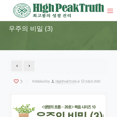
우주의 비밀 (3)
3
Published by
HighPeakTruth
at
July 8, 2020