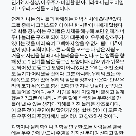
인가?” 사실상, 이 우주가 비밀할 뿐 아니라 하나님도 비밀
이고 우리 자신들도 비밀이다.
언젠가 나는 의사들과 함께하는 저녁 식사에 초대받았다.
그들 중에서 그리스도인이 아닌 한 사람이 나에게 말했다.
“의학을 공부하는 우리들은 시체를 해부해 보면 인체가 너
무나 놀라운 구조로 되어 있기 때문에 이 우주에 창조주가
있다는 것을 머리 숙여 고백하지 않을 수 없게 됩니다.” 이
말이 맞다. 의학이나 다른 과학을 모르는 나 같은 사람도
거울로 자신을 볼 때마다 놀라움을 느낀다. 귀는 앞쪽을 향
해 있고 수신기를 닮은 둥그런 모양이다. 만약 귀가 뒤쪽으
로 되어 있고 둥그런 모양이 아니었다면 우리는 어떤 소리
도 듣기가 어려웠을 것이다. 그뿐 아니라, 우리의 코는 아
래쪽으로 향해 있어 우리의 필요를 정확히 채운다. 만약 우
리의 코가 위쪽으로 향해 있다면 먼지나 빗물이 콧구멍으
로 들어올 것이다. 누가 사람을 위해 이렇게 배열하고 설계
했는가? 그뿐 아니라, 사람은 달에 착륙하는 우주선을 만
들어 낼 수 있는 생각과 지혜를 가진 놀라운 창조물이다.
이 모든 것이 우연이란 말인가? 의심할 바 없이 이 모든 것
은 우주 안의 주권자께서 설계하시고 창조하신 것이다.
과학이나 물리학이나 의학을 연구한 모든 사람들은 결국
에는 우주 안에 반드시 주권을 가지신 분이 계신다고 말한