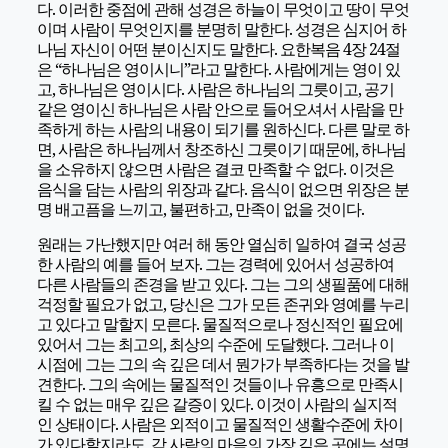
다. 이러한 중점에 관해 성경은 하늘이 무엇이고 땅이 무엇
이며 사람이 무엇인지를 분명히 말한다. 성경은 심지어 하
나님 자신이 어떤 분이신지도 말한다. 요한복음 4장 24절
은 “하나님은 영이시니”라고 말한다. 사람에게는 영이 있
고, 하나님은 영이시다. 사람은 하나님의 그릇이고, 공기
같은 영이신 하나님은 사람 안으로 들어오셔서 사람을 만
족하게 하는 사람의 내용이 되기를 원하신다. 다른 말로 하
면, 사람은 하나님께서 창조하신 그릇이기 때문에, 하나님
을 소유하지 않으면 사람은 결코 만족할 수 없다. 이것은
음식을 담는 사람의 위장과 같다. 음식이 없으면 위장은 분
명 배고픔을 느끼고, 불편하고, 만족이 없을 것이다.
원래는 가난했지만 여러 해 동안 열심히 일하여 결국 성공
한 사람의 예를 들어 보자. 그는 경력에 있어서 성공하여
다른 사람들의 존경을 받고 있다. 그는 그의 생필품에 대해
걱정할 필요가 없고, 당신은 그가 모든 존귀와 영예를 누리
고 있다고 말할지 모른다. 물질적으로나 정신적인 필요에
있어서 그는 최고의, 최상의 수준에 도달했다. 그러나 이
시점에 그는 그의 속 깊은 데서 뭔가가 부족하다는 것을 발
견한다. 그의 속에는 물질적인 것들이나 유흥으로 만족시
킬 수 없는 매우 깊은 갈증이 있다. 이것이 사람의 실지적
인 상태이다. 사람은 외적이고 물질적인 생활수준에 차이
가 있다할지라도, 각 사람의 마음의 가장 깊은 곳에는 설명