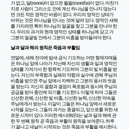
가 없고, 달(moon)이 없으면 월들(months)이 없다. 마찬가
지로 사람이 그리스도 안에 계신 하나님을 만나지 않는다
면 크든 작든 영적인 바뀜이 없다. 우리의 영적인 상태가
바뀌는 것은 하나님을 만나는 것에 달려 있다. 영적인 새해
를 가지려면 특히 하나님의 얼굴을 찾고 그분을 만나야 한
다. 우리의 과거와 현재 영적인 상태를 하나님께 갖고 가
그분의 얼굴빛 안에서 그분의 비춤을 받아들여야 한다.
날과 달과 해의 원칙은 죽음과 부활임
연말에, 새해 전야에 밤새 금식 기도하는 어떤 형제자매들
은 하나님 앞에 나아가 지난해 자신의 생활과 일과 영적인
상태를 가져가서 한 항목씩 기도하며 그분의 빛 비춤을 받
는다. 자신의 부족함과 실패와 약함과 실수에 관해 주님의
비춤을 받으면 주님 앞에서 자백하고 그분의 용서와 씻음
을 받는다. 자신의 결함과 결점이 폭로됨과 동시에 주님의
공급을 받아 충만케 되기를 기도한다. 이렇게 하여 그들은
신선한 은혜, 신선한 빛 비춤, 신선한 능력, 신선한 약속을
주님에게서 받는다. 이같이 그들은 하나님 앞에서 새로운
시작을 갖는다. 그들의 과거는 종결되고, 앞으로를 위한 새
로운 시작이 있다. 이러한 예시(例示)는 날과 달과 해에 관
한 두 번째 원칙 곧 죽음과 부활의 원칙을 보여준다. 하루
가 끝나고 새날이 시작되는 것은 죽음과 부활을 예시한다.