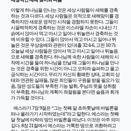
이렇게 하나님을 만나는 것은 세상 사람들이 새해를 경축
하는 것과 다르다. 세상 사람들은 외적으로 새해맞이를 경
축하지만 새로운 영적인 시작을 경험하지 못한다. 그들이
시끌벅적하게 경축하는 것은 이스라엘 자손이 시내산 기
슭에서 앉아서 먹고 마시고 일어나 뛰놀면서 경축하는 것
에 비유할 수 있다. 그들이 앉아서 먹고 마시고 일어나 뛰
놀은 것은 우상숭배와 관련이 있다(출 32:4-6, 고전 10:7).
오늘날 세상 사람들은 앉아서 먹고 마시고 일어나 뛰놀음
으로 새해를 경축한다. 하나님께 속한 사람들이 새해의 시
작에 시간을 들여 하나님을 만날 때 그들이 하나님을 만나
는 것은 경축을 위한 시간이 아니고 오히려 슬퍼하고 울고
금식하는 시간이다. 우리가 자신의 황폐한 상태, 교회의 상
태와 연관된 실패들, 많은 죄인들이 구원을 받을 필요가 있
음, 많은 성도들의 부족한 기능 발휘, 주님의 뜻을 성취함
이 부족함, 하나님의 계획이 좌절됨을 본다면 슬픔과 회개
가 가득할 것이다.
에스라기 7장 9절은 “그는 첫째 달 초하룻날에 바빌론을
떠나 올라가기 시작하였는데”라고 말한다. 에스라는 첫째
달 첫날에 타락의 땅인 바빌론을 떠났다. 이것은 아주 의미
깊다. 8장 21절에서 에스라는 거룩한 땅으로 귀환하려고