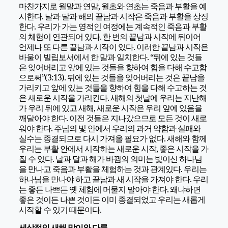
마찬가지로 월말과 연말, 월초와 연초는 죽음과 부활을 예
시한다. 날과 달과 해의 끝남과 시작은 죽음과 부활을 상징
한다. 우리가 가는 영적인 여정에는 계속적인 죽음과 부활
의 체험이 연관되어 있다. 한 번의 끝남과 시작에 뒤이어
언제나 또 다른 끝남과 시작이 있다. 이러한 끝남과 시작은
바울이 빌립보서에서 한 말과 일치한다. “뒤에 있는 것들
은 잊어버리고 앞에 있는 것들을 향하여 힘을 다해 수고함
으로써”(3:13). 뒤에 있는 것들을 잊어버리는 것은 끝남을
가리키고 앞에 있는 것들을 향하여 힘을 다해 수고하는 것
은 새로운 시작을 가리킨다. 새해의 첫날에 우리는 지난해
가 우리 뒤에 있고 새해, 새로운 시작은 우리 앞에 있음을
깨달아야 한다. 이전 것들은 지나갔으므로 모든 것이 새로
워야 한다. 주님의 빛 안에서 우리의 과거 약함과 실패와
실수는 종결되므로 다시 가져올 필요가 없다. 새해와 함께
우리는 부활 안에서 시작하는 새로운 시작, 좋은 시작을 가
질 수 있다. 날과 달과 해가 바뀜의 의미는 빛이신 하나님
을 만나고 죽음과 부활을 체험하는 것과 관계있다. 우리는
하나님을 만나야 하고 끝남과 새 시작을 가져야 한다. 우리
는 좋든 나쁘든 옛 체험에 머물지 말아야 한다. 왜냐하면
좋은 것이든 나쁜 것이든 이미 종결되었고 우리는 새롭게
시작할 수 있기 때문이다.
세상적인 새해 맞이와 다름