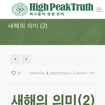
새해의 의미 (2)
12
Published by
HighPeakTruth
at
January 7, 2022