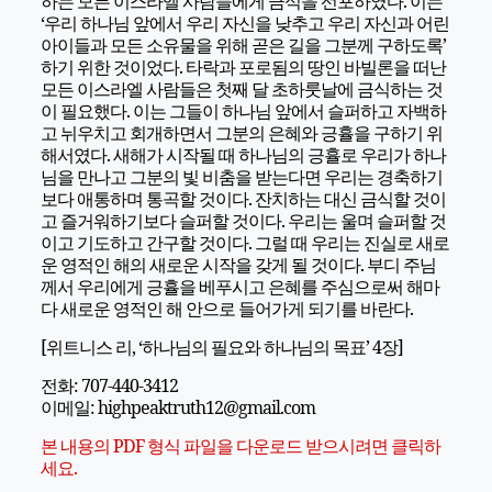
하는 모든 이스라엘 사람들에게 금식을 선포하였다. 이는
‘우리 하나님 앞에서 우리 자신을 낮추고 우리 자신과 어린
아이들과 모든 소유물을 위해 곧은 길을 그분께 구하도록’
하기 위한 것이었다. 타락과 포로됨의 땅인 바빌론을 떠난
모든 이스라엘 사람들은 첫째 달 초하룻날에 금식하는 것
이 필요했다. 이는 그들이 하나님 앞에서 슬퍼하고 자백하
고 뉘우치고 회개하면서 그분의 은혜와 긍휼을 구하기 위
해서였다. 새해가 시작될 때 하나님의 긍휼로 우리가 하나
님을 만나고 그분의 빛 비춤을 받는다면 우리는 경축하기
보다 애통하며 통곡할 것이다. 잔치하는 대신 금식할 것이
고 즐거워하기보다 슬퍼할 것이다. 우리는 울며 슬퍼할 것
이고 기도하고 간구할 것이다. 그럴 때 우리는 진실로 새로
운 영적인 해의 새로운 시작을 갖게 될 것이다. 부디 주님
께서 우리에게 긍휼을 베푸시고 은혜를 주심으로써 해마
다 새로운 영적인 해 안으로 들어가게 되기를 바란다.
[위트니스 리, ‘하나님의 필요와 하나님의 목표’ 4장]
전화: 707-440-3412
이메일: highpeaktruth12@gmail.com
본 내용의 PDF 형식 파일을 다운로드 받으시려면 클릭하
세요.