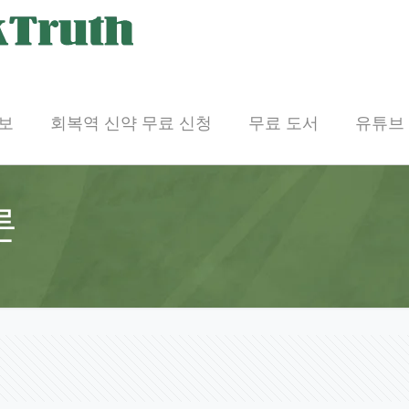
보
회복역 신약 무료 신청
무료 도서
유튜브
론