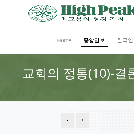
Home
중앙일보
한국일
교회의 정통(10)-결