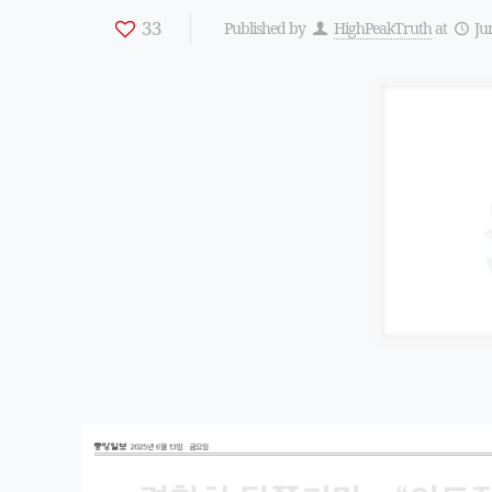
33
Published by
HighPeakTruth
at
Ju