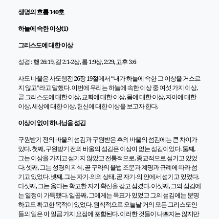
생명의 흐름 140호
하늘에 속한 이상(1)
그리스도에 대한 이상
성경 : 행 26:19, 갈 2:1-2상, 롬 1:9상, 2:29, 고후 3:6
사도 바울은 사도행전 26장 19절에서 “내가 하늘에 속한 그 이상을 거스르
지 않고”라고 말했다. 이번에 우리는 하늘에 속한 이상
중
여섯 가지 이상,
곧 그리스도에 대한 이상, 교회에 대한 이상, 몸에 대한 이상, 자아에 대한
이상, 세상에 대한 이상, 헌신에 대한 이상을 보고자 한다.
이상이 없이 하나님을 섬김
구원받기 전의 바울의 섬김과 구원받은 후의 바울의 섬김에는 큰 차이가
있다. 첫째, 구원받기 전의 바울의 섬김은 이상이 없는 섬김이었다. 둘째,
그는 이상을 가지고 섬기지 않았고 전통적으로, 종교적으로 섬기고 있었
다. 셋째, 그는 성경의 지식, 곧 구약의 율법 조문과 계명과 규례에 따라 섬
기고 있었다. 넷째, 그는 자기-의의 상태, 곧 자기-의 안에서 섬기고 있었다.
다섯째, 그는 옳다는 확고한 자기 확신을 갖고 섬겼다. 여섯째, 그의 섬김에
는 열정이 가득했다. 일곱째, 그에게는 목표가 있었고 그의 섬김에는 분명
하고도 확고한 목적이 있었다. 원칙적으로 오늘날 거의 모든 그리스도인
들의 일은 이 일곱 가지 요점에 포함된다. 이러한 것들이 나쁘지
는
않지만