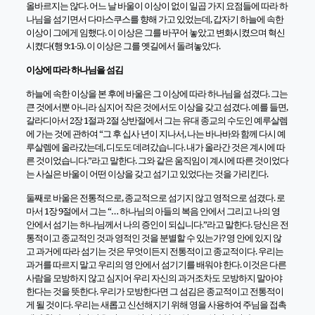
올바르지는 않다. 어느 날 바울이 이상이 없이 일곱 가지 요점들에 따라 하
나님을 섬기면서 다마스쿠스를 향해 가고 있었는데, 갑자기 하늘에 속한
이상이 그에게 임했다. 이 이상은 그를 바꾸어 놓았고 변화시켰으며 혁신
시켰다(행 9:1-5). 이 이상은 그를 옛길에서 돌려놓았다.
이상에 따라 하나님을 섬김
하늘에 속한 이상을 본 후에 바울은 그 이상에 따라 하나님을 섬겼다. 그는
큰 것에서뿐 아니라 심지어 작은 것에서도 이상을 갖고 섬겼다. 예를 들면,
갈라디아서 2장 1절과 2절 상반절에서 그는 유대 종교의 수도인 예루살렘
에 가는 것에 관하여 “그 후 십사 년이 지나서, 나는 바나바와 함께 다시 예
루살렘에 올라갔는데, 디도도 데려갔습니다. 내가 올라간 것은 계시에 따
른 것이었습니다.”라고 말한다. 그와 같은 움직임이 계시에 따른 것이었다
는 사실은 바울이 어떤 이상을 갖고 섬기고 있었다는 것을 가리킨다.
둘째로 바울은 전통적으로, 종교적으로 섬기지 않고 영적으로 섬겼다. 로
마서 1장 9절에서 그는 “… 하나님의 아들의 복음 안에서 그리고 나의 영
안에서 섬기는 하나님께서 나의 증인이 되십니다.”라고 말한다. 당신은 전
통적이고 종교적인 것과 영적인 것을 분별할 수 있는가? 영 안에 있지 않
고 과거에 따라 섬기는 것은 무엇이든지 전통적이고 종교적이다. 우리는
과거를 따르지 말고 우리의 영 안에서 섬기기를 배워야 한다. 이것은 다른
사람을 모방하지 않고 심지어 우리 자신의 과거조차도 모방하지 말아야
한다는 것을 뜻한다. 우리가 모방한다면 그 섬김은 종교적이고 전통적이
게 될 것이다. 우리는 새롭고 신선해지기 위해 영을 사용하여 주님을 접촉