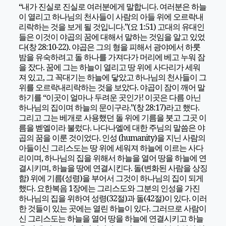
“내가 진실로 진실로 여러분에게 말합니다. 여러분은 하늘
이 열리고 하나님의 천사들이 사람의 아들 위에 오르락내
리락하는 것을 보게 될 것입니다.”(요 1:51) 고대의 유대인
들은 이것이 야곱의 꿈에 대해서 말하는 것임을 알고 있었
다(창 28:10-22). 야곱은 그의 형을 피해서 광야에서 하룻
밤을 유숙하려고 돌 하나를 가져다가 머리에 베고 누워 잠
을 잤다. 꿈에 그는 하늘이 열리고 땅 위에 사다리가 세워
져 있고, 그 꼭대기는 하늘에 닿았고 하나님의 천사들이 그
위를 오르락내리락하는 것을 보았다. 야곱이 잠이 깨어 말
하기를 “이곳이 얼마나 두려운 곳인가! 이곳은 다름 아닌
하나님의 집이며 하늘의 문이구라.”(창 28:17)라고 했다.
그리고 그는 베개로 사용했던 돌 위에 기름을 붓고 그곳 이
름을 벧엘이라 불렀다. 나다나엘에 대한 주님의 말씀은 야
곱의 꿈을 이룬 것이었다. 인성 (humanity)을 지닌 사람의
아들이신 그리스도는 땅 위에 세워져 하늘에 이르는 사다
리이며, 하나님의 집을 위해서 하늘을 열어 땅을 하늘에 연
결시키며, 하늘을 땅에 연결시킨다. 돌(변화된 사람을 상징
함) 위에 기름(성령)을 부어서 그것이 하나님의 집이 되게
했다. 요한복음 1장에는 그리스도와 그분의 인성을 가진
하나님의 집을 위하여 성령(32절)과 돌(42절)이 있다. 이러
한 것들이 있는 곳에는 열린 하늘이 있다. 그러므로 사람이
신 그리스도는 하늘을 열어 땅을 하늘에 연결시키고 하늘