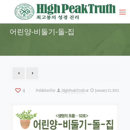
어린양-비둘기-돌-집
4
Published by
HighPeakTruth
at
January 12, 2021