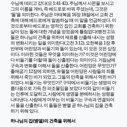
수님께 데리고 갔다(요 1:41-42). 주님께서 시몬을 보시고
그의 이름을 게바, 즉 베드로로 바꿔 주셨는데, 그것은
‘돌’을 의미한다. 주님은 마태복음 16장 18절에서 교회 건
축에 대해 베드로에게 말씀하실 때 이 말을 언급하셨다. 이
것으로부터 베드로는 영적인 집인 교회를 건축하기 위한
살아 있는 돌에 대한 개념을 얻었음에 틀림없다(벧전 2:5).
돌은 하나님의 건축을 위하여 재료를 산출해 내시는 성령
의 변화시키는 일을 의미한다(고전 3:12).
요한복음 1장 후
반부에 어린양과 비둘기와 돌이 있는데, 이 모든 것은 상징
이다. 이러한 것들은 무엇을 의미하는가? 이것은 어린양에
다 비둘기를 더할 때 돌이 산출된다는 의미이다. 거듭남에
구속과 변화를 더해서 돌을 산출한다. 어린양은 무엇인가?
출애굽기 12장에 의하면, 유월절 어린양은 사람들의 죄를
위해서 죽인 바가 되었고, 그들의 만족을 위해서 먹힌 바가
되었다. 비둘기는 무엇인가? 구약에서 비둘기는 생명의 아
름다움으로 가득 찬 피조물임을 보았다 이와 같이 비둘기
는 인류에 도달하고, 사람에게 생명을 분배하시는 성령을
나타낸다. 사람에게 머무는 이 비둘기는 구속과 연결되어
서 돌을 산출한다. 이 돌들은 벧엘 곧 하나님의 집을 건축
하기 위해 있다.
하나님의 집(벧엘)의 건축을 위해서