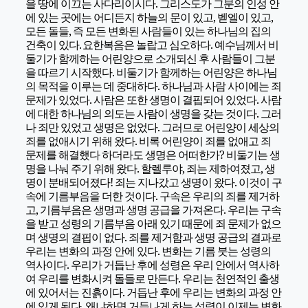
을 땅에 이끄는 사다리이시다. 그리스도가 그분의 인성 안
에 있는 곳에는 어디든지 하늘의 문이 있고, 벧엘이 있고,
모든 돌들, 즉 모든 변화된 사람들이 있는 하나님의 집의
건축이 있다.
요한복음은 놀랍고 심오하다. 예수님께서 비
둘기가 함께하는 어린양으로 소개되신 후 사람들이 그분
을 따르기 시작했다. 비둘기가 함께하는 어린양은 하나님
의 목적을 이루는 데 중대하다. 하나님과 사람 사이에는 죄
문제가 있었다. 사람은 또한 생명이 결핍되어 있었다. 사람
에 대한 하나님의 의도는 사람이 생명을 갖는 것이다. 그러
나 죄만 있었고 생명은 없었다. 그러므로 어린양이 세상의
죄를 없애시기 위해 왔다. 비록 어린양이 죄를 없애고 죄
문제를 해결했다 하더라도 생명은 어떠한가? 비둘기는 생
명을 나눠 주기 위해 왔다. 할렐루야, 죄는 제하여졌고, 생
명이 분배되어졌다! 죄는 지나갔고 생명이 왔다. 이것이 구
속에 기름부음을 더한 것이다. 구속은 우리의 죄를 제거하
고, 기름부음은 생명과 생명 공급을 가져온다. 우리는 구속
을 받고 성령의 기름부음 아래 있기 때문에 죄 문제가 없으
며 생명의 결핍이 없다. 죄를 제거함과 생명 공급의 결과로
우리는 변화의 과정 안에 있다. 변화는 기름 붓는 성령의
역사이다. 우리가 거듭난 후에 성령은 우리 안에서 역사하
여 우리를 변화시켜 돌들로 만든다. 우리는 천연적인 출생
에 있어서는 진흙이다. 거듭난 후에 우리는 변화의 과정 안
에 있게 된다. 왜냐하면 거듭나게 하는 성령이 이제는 변화