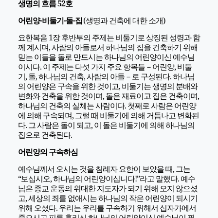
생명의 흐름 52호
어린양-비둘기-돌-집
(생명과 건축에 대한 소개)
요한복음 1장 후반부의 주제는 비둘기로 상징된 성령과 함
께 계시며, 사람의 아들로서 하나님의 집을 건축하기 위해
믿는 이들을 돌로 만드시는 하나님의 어린양이신 예수님
이시다. 이 주제는 다섯 가지 주요 항목들－어린양, 비둘
기, 돌, 하나님의 건축, 사람의 아들－로 구성된다. 하나님
의 어린양은 구속을 위한 것이고, 비둘기는 생명의 분배와
변화와 건축을 위한 것이며, 돌은 재료이고 집은 건축이며,
하나님의 건축의 실체는 사람이다. 첫째로 사람은 어린양
에 의해 구속되며, 그럴 때 비둘기에 의해 거듭나고 변화된
다. 그 사람은 돌이 되고, 이 돌은 비둘기에 의해 하나님의
집으로 건축된다.
어린양의 구속하심
예수님께서 오시는 것을 침례자 요한이 보았을 때, 그는
“보십시오, 하나님의 어린양이십니다!”라고 말했다. 예수
님은 종교 운동의 위대한 지도자가 되기 위해 오지 않으셨
고, 세상의 죄를 없애시는 하나님의 작은 어린양이 되시기
위해 오셨다. 우리는 우리를 구속하기 위해서 십자가에서
죽으시고 피를 흘리신 하나님의 어린양이신 예수님이 필