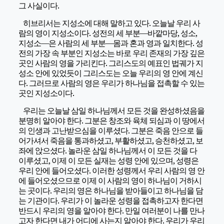
그 사실이다.
히브리서는 지성소에 대해 말하고 있다. 오늘날 우리 사
람의 영이 지성소이다. 성전의 세 부분―바깥마당, 성소,
지성소―은 사람의 세 부분―몸과 혼과 영과 일치한다. 성
전의 가장 속 부분인 지성소는 바로 우리 존재의 가장 깊은
곳인 사람의 영을 가리킨다. 그리스도의 예표인 법궤가 지
성소 안에 있었듯이 그리스도는 오늘 우리의 영 안에 계신
다. 그러므로 사람의 영은 우리가 하나님을 접촉할 수 있는
곳인 지성소이다.
우리는 오늘날 삼일 하나님께서 모든 것을 완성하셨음을
분명히 알아야 한다. 그분은 창조와 육체 되심과 이 땅에서
의 인생과 고난받으심을 이루셨다. 그분은 죽음 안으로 들
어가셔서 죽음을 통과하셨고, 부활하셨고, 승천하셨고, 보
좌에 앉으셨다. 놀라운 삼일 하나님께서 이 모든 것을 다
이루셨고, 이제 이 모든 실재는 성령 안에 있으며, 성령은
우리 안에 들어오셨다. 이러한 성령께서 우리 사람의 영 안
에 들어오셨으므로 이제 이 사람의 영이 하나님이 거하시
는 곳이다. 우리의 영은 하나님을 받아들이고 하나님을 담
는 기관이다. 우리가 이 놀라운 성령을 접촉하고자 한다면
반드시 우리의 영을 알아야 한다. 만일 여러분이 나를 만나
고자 한다면 내가 어디에 사는지 알아야 한다. 우리가 우리