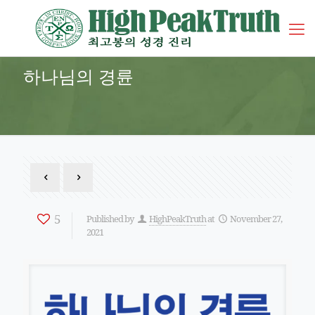
하나님의 경륜
5
Published by
HighPeakTruth
at
November 27,
2021