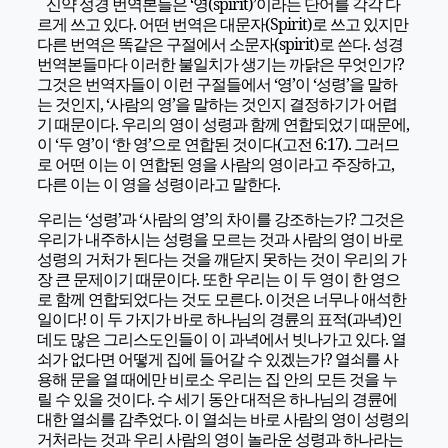
신약 성경 번역본들은 ‘영(spirit)’이라는 단어를 각각 다
르게 쓰고 있다. 어떤 번역은 대문자(Spirit)로 쓰고 있지만
다른 번역은 똑같은 구절에서 소문자(spirit)로 쓴다. 성경
번역본들마다 이러한 불일치가 생기는 까닭은 무엇인가?
그것은 번역자들이 이런 구절들에서 ‘영’이 ‘성령’을 말하
는 것인지, ‘사람의 영’을 말하는 것인지 결정하기가 어렵
기 때문이다. 우리의 영이 성령과 함께 연합되었기 때문에,
이 ‘두 영’이 ‘한 영’으로 연합된 것이다(고전 6:17). 그러므
로 어떤 이는 이 연합된 영을 사람의 영이라고 주장하고,
다른 이는 이 영을 성령이라고 말한다.
우리는 ‘성령’과 ‘사람의 영’의 차이를 강조하는가? 그것은
우리가 내주하시는 성령을 모르는 것과 사람의 영이 바로
성령의 거처가 된다는 것을 깨닫지 못하는 것이 우리의 가
장 큰 문제이기 때문이다. 또한 우리는 이 두 영이 한 영으
로 함께 연합되었다는 것도 모른다. 이것은 너무나 애석한
일이다! 이 두 가지가 바로 하나님의 경륜의 표적(과녁)인
데도 많은 그리스도인들이 이 과녁에서 빗나가고 있다. 열
쇠가 없다면 어떻게 집에 들어갈 수 있겠는가? 열쇠를 사
용해 문을 열 때에만 비로소 우리는 집 안의 모든 것을 누
릴 수 있을 것이다. 수 세기 동안 대적은 하나님의 경륜에
대한 열쇠를 감추었다. 이 열쇠는 바로 사람의 영이 성령의
거처라는 것과 우리 사람의 영이 놀라운 성령과 하나라는