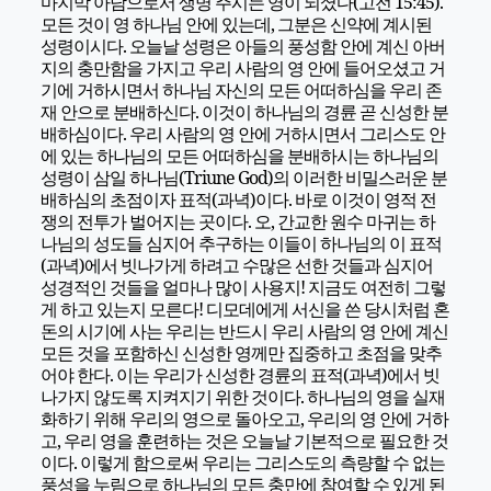
마지막 아담으로서 생명 주시는 영이 되셨다(고전 15:45).
모든 것이 영 하나님 안에 있는데, 그분은 신약에 계시된
성령이시다. 오늘날 성령은 아들의 풍성함 안에 계신 아버
지의 충만함을 가지고 우리 사람의 영 안에 들어오셨고 거
기에 거하시면서 하나님 자신의 모든 어떠하심을 우리 존
재 안으로 분배하신다. 이것이 하나님의 경륜 곧 신성한 분
배하심이다. 우리 사람의 영 안에 거하시면서 그리스도 안
에 있는 하나님의 모든 어떠하심을 분배하시는 하나님의
성령이 삼일 하나님(Triune God)의 이러한 비밀스러운 분
배하심의 초점이자 표적(과녁)이다. 바로 이것이 영적 전
쟁의 전투가 벌어지는 곳이다. 오, 간교한 원수 마귀는 하
나님의 성도들 심지어 추구하는 이들이 하나님의 이 표적
(과녁)에서 빗나가게 하려고 수많은 선한 것들과 심지어
성경적인 것들을 얼마나 많이 사용지! 지금도 여전히 그렇
게 하고 있는지 모른다! 디모데에게 서신을 쓴 당시처럼 혼
돈의 시기에 사는 우리는 반드시 우리 사람의 영 안에 계신
모든 것을 포함하신 신성한 영께만 집중하고 초점을 맞추
어야 한다. 이는 우리가 신성한 경륜의 표적(과녁)에서 빗
나가지 않도록 지켜지기 위한 것이다. 하나님의 영을 실재
화하기 위해 우리의 영으로 돌아오고, 우리의 영 안에 거하
고, 우리 영을 훈련하는 것은 오늘날 기본적으로 필요한 것
이다. 이렇게 함으로써 우리는 그리스도의 측량할 수 없는
풍성을 누림으로 하나님의 모든 충만에 참여할 수 있게 된