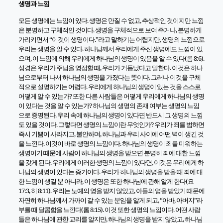
생명과 느낌
모든 생명에는 느낌이 있다. 생명은 만질 수 없고, 추상적인 것이지만 느낌
은 분명하고 구체적인 것이다. 생명을 구체적으로 보여 주거나, 분명하게
가리키면서 “이것이 생명이다.”라고 말하기는 어렵지만, 생명의 느낌으로
우리는 생명을 알 수 있다. 하나님께서 우리에게 주신 생명에도 느낌이 있
으며, 이 느낌에 의해 우리에게 하나님의 생명이 있음을 알 수 있다(롬 8:6).
성경은 우리가 주님을 영접할 때, 우리가 거듭났다고 말한다. 이것은 하나
님으로부터 나서 하나님의 생명을 가졌다는 뜻이다. 그러나 이것을 구체
적으로 설명하기는 어렵다. 우리에게 하나님의 생명이 있는 것을 스스로
어떻게 알 수 있는가? 또한 다른 사람들은 어떻게 우리에게 하나님의 생명
이 있다는 것을 알 수 있는가? 하나님의 생명의 존재 여부는 생명의 느낌
으로 증명된다. 우리 속에 하나님의 생명이 있다면 반드시 그 생명의 느낌
도 있을 것이다. 그렇다면 생명의 느낌이란 무엇인가? 우리가 죄를 범하면
즉시 기쁨이 사라지고, 불안하며, 하나님과 우리 사이에 어떤 벽이 생긴 것
을 느낀다. 이것이 바로 생명의 느낌이다. 하나님의 생명이 죄를 미워하는
생명이기 때문에 사람이 하나님의 생명을 받으면 분명히 죄에 대한 느낌
을 갖게 된다. 우리에게 이러한 생명의 느낌이 있다면, 이것은 우리에게 하
나님의 생명이 있다는 증거이다. 우리가 하나님의 생명을 받을 때 죄에 대
한 느낌이 생길 뿐 아니라, 이 생명은 또한 하나님에 관해 알게 한다(요
17:3, 히 8:11). 우리는 노예의 영을 받지 않았고, 아들의 영을 받았기 때문에
자연히 하나님께서 가까이 갈 수 있는 분임을 알게 되고, “아바, 아버지”라
부를 때 달콤함을 느낀다(롬 8:15). 이것 또한 생명의 느낌이다. 어떤 사람
들은 하나님에 관한 교리를 알지만, 하나님의 생명을 받지 않았고, 하나님