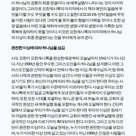
이 하나님의 경륜의 최종 완결이다
.
새 예루살렘이 나타나는 것이 마지막
광경이다
.
그러므로 요한계시록의 마지막에서 이 책의 예언의 말씀에 무
엇을 더할 수도 무엇을 뺄 수도 없다고 말한다
(22:18-19).
만약 말씀에 무엇
을 더한 사람이 있다면 그에게 불 못의 불의 형벌이 더해질 것이다
.
또한 성
경 말씀에서 어떤 것을 제하여 버리면 생명나무와 생명수와 거룩한 성의
축복에 참여하지 못할 것이다
.
이것은 요한계시록의 마지막에서 하나님
의 이상이 최종 완결된다는 것을 우리에게 보여 준다
.
완전한 이상에 따라 하나님을 섬김
사도 요한이 요한계시록을 완성한 때로부터 오늘날까지
19
세기가 지나갔
다
.
지난
1900
년 동안 무수한 그리스도인들이 하나님을 섬겨왔다
.
어떤 그
리스도인들은 신약의 복음서 안에서 계시된 이상
,
즉 예수님의 이 땅 위에
서의 사역과 관련된 이상을 따라 섬긴다
.
어떤 이들은 아무런 이상도 없이
섬기기도 한다
.
최신의 이상에 따라 하나님을 섬기고자 한다면 우리는 사
도 바울의 후기 서신들의 수준에까지 이르러야 한다
.
사실상 우리는 요한
계시록에 쓰인 일곱 교회들에게 보낸 편지들의 수준에까지 도달해야만
하며
,
또한 모든 시대를 포괄하는 계시
,
곧 왕국
,
새 하늘과 새 땅
,
교회의 궁
극적인 완성인 새 예루살렘 등을 포함하는 계시에 도달해야 한다
.
간단히
말해서 오늘날 우리가 하나님을 섬기고자 한다면 우리의 이상은 창세기
의 아담에 관한 첫 번째 이상으로부터 교회의 체현인 새 예루살렘에 관한
궁극적인 이상에 이르기까지 확대되어야 한다
.
이것이
,
그리고 오직 이것
만이 완전한 이상이다
.
오늘날 문제는
,
누가 이러한 완전한 이상을 보았으
며
,
누가 이러한 이상 안에 살고 있는가이다
.
지난
1900
년 간 많은 사람들이