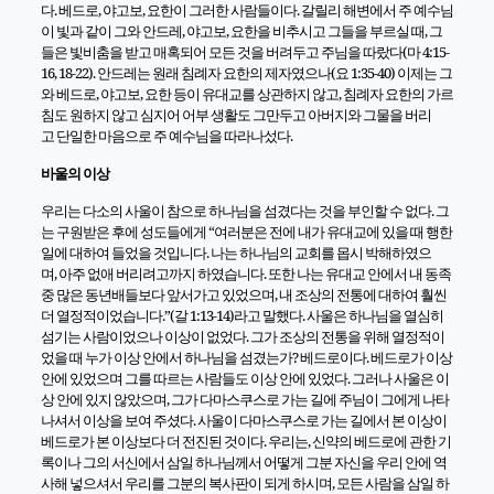
다
.
베드로
,
야고보
,
요한이 그러한 사람들이다
.
갈릴리 해변에서 주 예수님
이 빛과 같이 그와 안드레
,
야고보
,
요한을 비추시고 그들을 부르실 때
,
그
들은 빛비춤을 받고 매혹되어 모든 것을 버려두고 주님을 따랐다
(
마
4:15-
16, 18-22).
안드레는 원래 침례자 요한의 제자였으나
(
요
1:35-40)
이제는 그
와 베드로
,
야고보
,
요한 등이 유대교를 상관하지 않고
,
침례자 요한의 가르
침도 원하지 않고 심지어 어부 생활도 그만두고 아버지와 그물을 버리
고 단일한
마음으로 주 예수님을 따라나섰다
.
바울의 이상
우리는 다소의 사울이 참으로 하나님을 섬겼다는 것을 부인할 수 없다
.
그
는 구원받은 후에 성도들에게
“
여러분은 전에 내가 유대교에 있을 때 행한
일에 대하여 들었을 것입니다
.
나는 하나님의 교회를 몹시 박해하였으
며
,
아주 없애 버리려고까지 하였습니다
.
또한 나는 유대교 안에서 내 동족
중 많은 동년배들보다 앞서가고 있었으며
,
내 조상의 전통에 대하여 훨씬
더 열정적이었습니다
.”
(
갈
1:13-14)
라고 말했다
.
사울은 하나님을 열심히
섬기는 사람이었으나 이상이 없었다
.
그가 조상의 전통을 위해 열정적이
었을 때
누가 이상 안에서 하나님을 섬겼는가
?
베드로이다
.
베드로가 이상
안에 있었으며 그를 따르는 사람들도 이상 안에 있었다
.
그러나 사울은 이
상 안에 있지 않았으며
,
그가 다마스쿠스로
가는 길에 주님이 그에게 나타
나셔서
이상을 보여 주셨다
.
사울이 다마스쿠스로
가는 길에서 본 이상이
베드로가 본 이상보다 더 전진된 것이다
.
우리는
,
신약의 베드로에 관한 기
록이나 그의 서신에서 삼일 하나님께서 어떻게 그분 자신을 우리 안에 역
사해 넣으셔서 우리를 그분의 복사판이 되게 하시며
,
모든 사람을 삼일 하