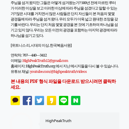
주님을 섬겨 왔지만 그들은 어떻게 섬겨왔는가
? 500
년 전에 마르틴 루터
가 이러한 이상을 보고 이러한 이상에 따라 주님을 섬겼다고 말할 수 있는
가
?
많은 시대를 거치면서 많은 사람들은 단지 자신들이 본 처음의 몇몇
광경들에 따라 주님을 섬겨 왔다
.
우리 모두가 더욱 넓고 원대한 조망을 갖
기를 바란다
.
우리는 단지 처음 몇몇 광경을 본 것에 기초하여 하나님을 섬
기고 있지 않다
.
우리는 모든 이전의 광경을 포함하는 마지막 광경에 따라
하나님을 섬기고 있다
.
[
위트니스 리
,
시대의 이상
,
한국복음서원
]
연락처: 707—440—3412
이메일:
HighPeakTruth12@gmail.com
홈페이지: HighPeakTruth.org 에서 지난 메시지들을 다시 볼 수 있습니다.
유튜브 채널:
youtube.com/@highpeaktruth/
videos
본 내용의 PDF 형식 파일을 다운로드 받으시려면 클릭하
세요.
HighPeakTruth