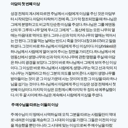
아담의 첫 번째 이상
성경 전체의 계시에 따르면 주님께서 사람에게 이상을 주신 것은 아담부
터 시작되었다
.
아담이 타락하기 전에 즉
,
그가 막 창조되었을 때 하나님은
그에게 분명하고도 비교적 단순한 이상을 주셨다
.
하나님은 그를 에덴동
산의 두 그루의 나무 앞에 두시고 그에게
“
… 동산에 있는 모든 나무의 열
매는 마음대로 먹어도 된다
.
그러나 선과 악의 지식나무의 열매는 먹어서
는 안 된다
.
그것을 먹는 날에는 반드시 죽을 것이다
.(
창
2:16-17)
라고 말씀
하셨다
.
그것이 바로 하나님께서 아담에게 주신 이상이다
.
이상
(vision)
은
하나님께서 사람에게 열어 보여 주시는 장면을 가리킨다
.
하나님께서 에
덴동산에서 생명나무와 선과 악의 지식나무에 관한 명령을 주실 때 아담
은 하나의 광경을 보았다
.
그것이 바로 하나님께서 그에게 보여 주신 이상
이다
.
그 이상은 바로 하나님께서 사람에게
,
생명나무는 먹고 선과 악의 지
식나무는 거절하라고 하신 그분의 의도를 보여 준다
.
사람이 생명나무를
받아들이는 것이 곧 그 이상 가운데 사는 것이며 또한 그 이상을 따라 하나
님을 섬기는 것이다
.
하나님께서 아담에게 주신 이상은 성경 전체에서 첫
번째 이상이다
.
마지막 이상은 요한계시록 마지막 두 장의 새 예루살렘이
다
.
이 두 끝 사이에 하나님은 계속해서 사람에게 이상을 주셨다
.
주 예수님을 따르는 이들의 이상
주 예수님이 이 땅에서 사역하실 때 오직 그분을 따르는 사람들만이 역대
로 내려온 이상을 계승하고 그 시대의 이상을 가졌다
.
그들은 이전의 이상
을 계승했을 뿐만 아니라 그 시대에 맞는 이상으로써 주 예수님을 따랐