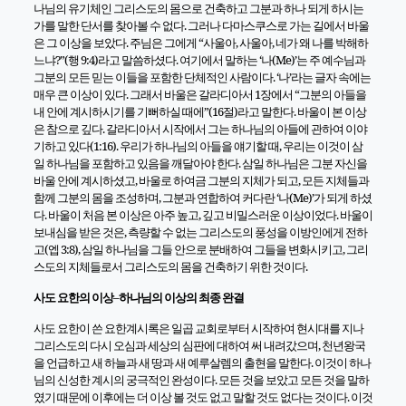
나님의 유기체인 그리스도의 몸으로 건축하고 그분과 하나 되게 하시는
가를 말한 단서를 찾아볼 수 없다
.
그러나 다마스쿠스로
가는 길에서 바울
은 그 이상을 보았다
.
주님은 그에게
“
사울아
,
사울아
,
네가 왜 나를 박해하
느냐
?”
(
행
9:4)
라고 말씀하셨다
.
여기에서 말하는
‘
나
(Me)’
는 주 예수님과
그분의 모든 믿는 이들을 포함한 단체적인 사람이다
. ‘
나
’
라는 글자 속에는
매우 큰 이상이 있다
.
그래서 바울은 갈라디아서
1
장에서
“
그분의 아들을
내 안에 계시하시기를 기뻐하실 때에
”(16
절
)
라고 말한다
.
바울이 본 이상
은 참으로 깊다
.
갈라디아서 시작에서 그는 하나님의 아들에 관하여 이야
기하고 있다
(1:16).
우리가 하나님의 아들을 얘기할 때
,
우리는 이것이 삼
일 하나님을 포함하고 있음을 깨달아야 한다
.
삼일 하나님은 그분 자신을
바울 안에 계시하셨고
,
바울로 하여금 그분의 지체가 되고
,
모든 지체들과
함께 그분의 몸을 조성하며
,
그분과 연합하여 커다란
‘
나
(Me)’
가 되게 하셨
다
.
바울이 처음 본 이상은 아주 높고
,
깊고 비밀스러운 이상이었다
.
바울이
보내심을 받은 것은
,
측량할 수 없는 그리스도의 풍성을 이방인에게 전하
고
(
엡
3:8),
삼일 하나님을 그들 안으로 분배하여 그들을 변화시키고
,
그리
스도의 지체들로서 그리스도의 몸을 건축하기 위한 것이다
.
사도 요한의 이상
–
하나님의 이상의 최종 완결
사도 요한이 쓴 요한계시록은 일곱 교회로부터 시작하여 현시대를 지나
그리스도의 다시 오심과 세상의 심판에 대하여 써 내려갔으며
,
천년왕국
을 언급하고 새 하늘과 새 땅과 새 예루살렘의 출현을 말한다
.
이것이 하나
님의 신성한 계시의 궁극적인 완성이다
.
모든 것을 보았고 모든 것을 말하
였기 때문에 이후에는 더 이상 볼 것도 없고 말할 것도 없다는 것이다
.
이것