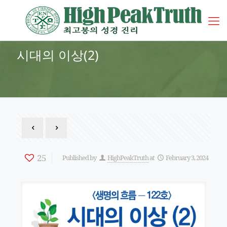
시대의 이상(2)
25
Published by
HighPeakTruth
at
February 3, 2024