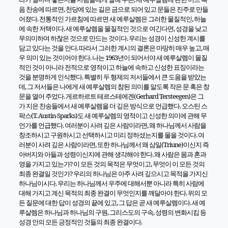
음 찬송에 따르면
,
천당에 있는 길은 금으로 되어 있고 문들은 진주로 만들
어졌다
.
전통적인 가르침에 따르면 새 예루살렘은 그러한 물질적인
,
하늘
에 속한 저택이다
.
새 예루살렘을 물질적인 것으로 여긴다면
,
성경을 낮고
무의미하며 하찮은 것으로 만드는 것이다
.
우리는 성경이 신성한 계시를
담고 있다는 것을 안다
.
따라서 그러한 계시의 결론은 마땅히 매우 높고
,
매
우 의미 있는 것이어야 한다
.
나는
1963
년이 되어서야 새 예루살렘이 물질
적인 것이 아니라 전적으로 영적이고 하늘에 속하고 신성한 표징이라는
것을 분명하게 인식했다
.
특별히 두 형제의 저서들에서 큰 도움을 받았는
데
,
그 저서들은 나에게 새 예루살렘의 참된 의미를 알도록 작은 문 혹은 창
문을 열어 주었다
.
게르하르트 테르스테에겐
(Gerhard Tersteegen)
은 그
가 지은 찬송들에서 새 예루살렘을 더 깊은 방식으로 언급했다
.
오스틴 스
팍스
(T. Austin-Sparks)
도 새 예루살렘의 영적이고 신성한 의미에 관해 무
언가를 언급했다
.
여러분이 사려 깊은 사람이라면
,
왜 하나님께서 사람을
창조하시고 구원하시고 선택하시고 미리 정하셨는지를 물을 것이다
.
여
러분이 사려 깊은 사람이라면
,
또한 하나님께서 왜 삼일
(Triune)
이신지 즉
아버지와 아들과 성령이신지에 관해 생각해야 한다
.
왜 사람은 몸과 혼과
영을 가지고 있는가
?
이 모든 것의 목적은 무엇이고
,
무엇이 이 모든 것의
최종 완결일 것인가
?
우리의 하나님은 아주 사려 깊으시고 목적을 가지신
하나님이시다
.
우리는 하나님께서 우주에 대해서뿐 아니라 특히 사람에
대해 가지고 계신 목적의 최종 완결이 무엇인지를 깨달아야 한다
.
위의 모
든 질문에 대한 답이 성경의 끝에 있고
,
그 답은 곧 새 예루살렘이다
.
새 예
루살렘은 하나님과 하나님의 구원
,
그리스도의 구속
,
성령의 변화시킴 등
성경 안의 모든 긍정적인 것들의 최종 완결이다
.