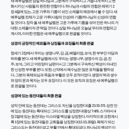
새 예루살렘은 삼일 하나님과 그분께서 구속하시고 거듭나게 하시고 변
화시키신 사람들의 완전한 연합이다
.
하나님과 사람의 연합은 레위기
2
장
4
절에 있는
,
고운 가루와 기름이 섞인 소제물의 예표에서 볼 수 있다
.
새
예루살렘 전체가 고운 가루
(
사람의 인성
)
와 기름
(
하나님의 신성
)
의 연합
일 것이다
.
장차 올 새 예루살렘은 고운 가루에 기름을 섞어 만든 하나의 거
대한 소제물이자 큰 떡일 것이다
.
삼일 하나님은 오늘날 우리와 연합되고
계시며
,
이러한 연합은 새 예루살렘으로 완결될 것이다
.
성경의 긍정적인 예표들과 상징들과 표징들의 최종 완결
창세기
2
장에서 우리는 생명나무
,
강
,
금
,
베델리엄
,
보석
,
한 부부인 아담과
하와를 본다
.
새 예루살렘에서도 우리는 생명나무
,
생명수의 강
,
금
,
진
주
,
보석
,
그리고 어린양이 남편이시고 그분께서 구속하신 백성이 아내인
한 신성한 부부를 본다
.
또한
,
신약에서 예수님은 많은 표적들을 행하셨
다
.
그분의 육체되심과 죽음과 부활은 모두 표적이었다
.
생명의 떡과 생수
와 양의 문과 목자는 모두 표징이다
.
이 모든 표적과 표징은 새 예루살렘으
로 완결될 것이다
.
성경에 있는 등잔대들의 최종 완결
성막 안에 있는 등잔대는 그리스도 자신을 상징한다
(
출
25:31-37).
성전 안
에 있는 등잔대는 확대되신 그리스도를 상징한다
(
왕상
7:49).
스가랴서
4
장
2
절에 있는 등잔대는 이스라엘 백성을 상징한다
.
마지막으로 요한계시
록
1
장에 있는 등잔대들은 교회들을 상징한다
(12-13, 20
절
).
육체가 되신
그리스도는 등잔대이셨고 부활 안에서 확대되셨다
.
하나님의 백성인 이