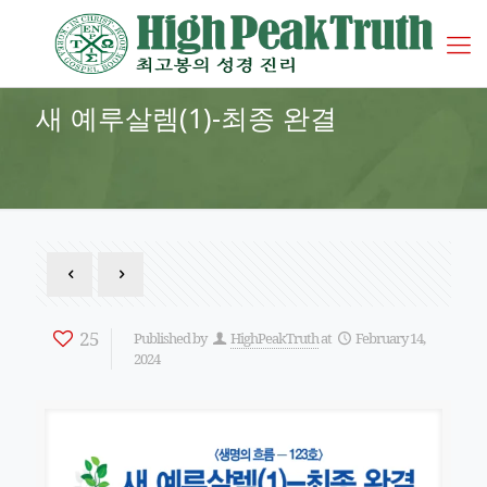
새 예루살렘(1)-최종 완결
25
Published by
HighPeakTruth
at
February 14,
2024