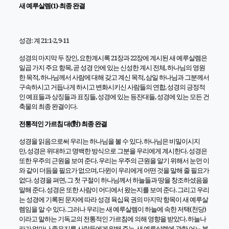
새 예루살렘
(1)-
최종 완결
성경
:
계
21:1-2, 9-11
성경의 마지막 두 장인
,
요한계시록
21
장과
22
장에 계시된 새 예루살렘은
일곱 가지 주요 항목
,
곧 성경 안에 있는 신성한 계시 전체
,
하나님의 영원
한 목적
,
하나님께서 사람에 대해 갖고 계신 목적
,
삼일 하나님과 그분께서
구속하시고 거듭나게 하시고 변화시키신 사람들의 연합
,
성경의 긍정적
인 예표들과 상징들과 표징들
,
성경에 있는 등잔대들
,
성경에 있는 모든 건
축물의 최종 완결이다
.
전통적인 가르침 대
(
對
)
최종 완결
성경을 읽음으로써 우리는 하나님을 볼 수 있다
.
하나님은 비밀이시지
만
,
성경은 위대하고 명백한 방식으로 그분을 우리에게 계시한다
.
성경은
또한 우주의 근원을 보여 준다
.
우리는 우주의 근원을 알기 위해서 눈먼 이
와 같이 더듬을 필요가 없으며
,
다윈이 우리에게 어떤 것을 말해 줄 필요가
없다
.
성경을 펴면
,
그 첫 구절이 하나님께서 하늘들과 땅을 창조하셨음을
말해 준다
.
성경은 또한 사람이 어디에서 왔는지를 보여 준다
.
그리고 우리
는 성경에 기록된 문자에 따라 성경 육십육 권의 마지막 항목이 새 예루살
렘임을 알 수 있다
.
그러나 우리는 새 예루살렘이 하늘에 속한 저택
(
천당
)
이라고 말하는 기독교의 전통적인 가르침에 의해 영향을 받았다
.
하늘나
라가 얼마나 좋은지를 사람들에게 말해 주는
,
새 예루살렘에 관한 어느 복