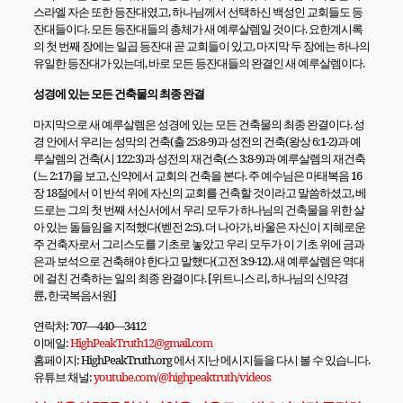
스라엘 자손 또한 등잔대였고
,
하나님께서 선택하신 백성인 교회들도 등
잔대들이다
.
모든 등잔대들의 총체가 새 예루살렘일 것이다
.
요한계시록
의 첫 번째 장에는 일곱 등잔대 곧 교회들이 있고
,
마지막 두 장에는 하나의
유일한 등잔대가 있는데
,
바로 모든 등잔대들의 완결인 새 예루살렘이다
.
성경에 있는 모든 건축물의 최종 완결
마지막으로 새 예루살렘은 성경에 있는 모든 건축물의 최종 완결이다
.
성
경 안에서 우리는 성막의 건축
(
출
25:8-9)
과 성전의 건축
(
왕상
6:1-2)
과 예
루살렘의 건축
(
시
122:3)
과 성전의 재건축
(
스
3:8-9)
과 예루살렘의 재건축
(
느
2:17)
을 보고
,
신약에서 교회의 건축을 본다
.
주 예수님은 마태복음
16
장
18
절에서 이 반석 위에 자신의 교회를 건축할 것이라고 말씀하셨고
,
베
드로는 그의 첫 번째 서신서에서 우리 모두가 하나님의 건축물을 위한 살
아 있는 돌들임을 지적했다
(
벧전
2:5).
더 나아가
,
바울은 자신이 지혜로운
주 건축자로서 그리스도를 기초로 놓았고 우리 모두가 이 기초 위에 금과
은과 보석으로 건축해야 한다고 말했다
(
고전
3:9-12).
새 예루살렘은 역대
에 걸친 건축하는 일의 최종 완결이다
. [
위트니스 리
,
하나님의 신약경
륜
,
한국복음서원
]
연락처: 707—440—3412
이메일:
HighPeakTruth12@gmail.com
홈페이지: HighPeakTruth.org 에서 지난 메시지들을 다시 볼 수 있습니다.
유튜브 채널:
youtube.com/@highpeaktruth/
videos