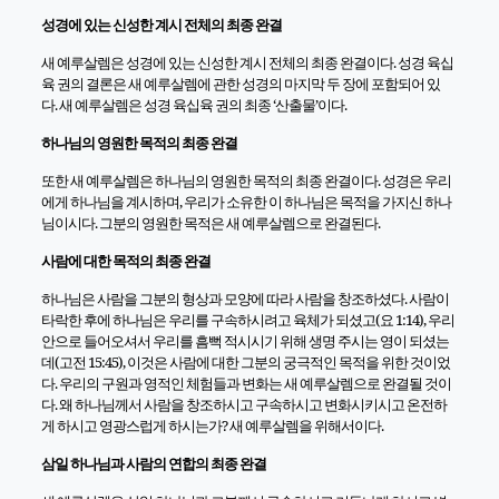
성경에 있는 신성한 계시 전체의 최종 완결
새 예루살렘은 성경에 있는 신성한 계시 전체의 최종 완결이다
.
성경 육십
육 권의 결론은 새 예루살렘에 관한 성경의 마지막 두 장에 포함되어 있
다
.
새 예루살렘은 성경 육십육 권의 최종
‘
산출물
’
이다
.
하나님의 영원한 목적의 최종 완결
또한 새 예루살렘은 하나님의 영원한 목적의 최종 완결이다
.
성경은 우리
에게 하나님을 계시하며
,
우리가 소유한 이 하나님은 목적을 가지신 하나
님이시다
.
그분의 영원한 목적은 새 예루살렘으로 완결된다
.
사람에 대한 목적의 최종 완결
하나님은 사람을 그분의 형상과 모양에 따라 사람을 창조하셨다
.
사람이
타락한 후에 하나님은 우리를 구속하시려고 육체가 되셨고
(
요
1:14),
우리
안으로 들어오셔서 우리를 흠뻑 적시시기 위해 생명 주시는 영이 되셨는
데
(
고전
15:45),
이것은 사람에 대한 그분의 궁극적인 목적을 위한 것이었
다
.
우리의 구원과 영적인 체험들과 변화는 새 예루살렘으로 완결될 것이
다
.
왜 하나님께서 사람을 창조하시고 구속하시고 변화시키시고 온전하
게 하시고 영광스럽게 하시는가
?
새 예루살렘을 위해서이다
.
삼일 하나님과 사람의 연합의 최종 완결